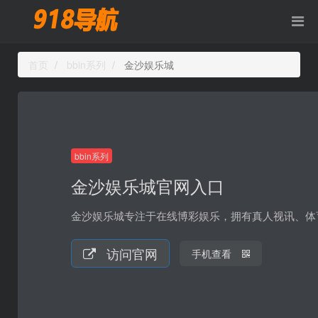
首页
bbin系列
金沙娱乐城
bbin系列
金沙娱乐城官网入口
金沙娱乐城专注于在线博彩娱乐，拥有真人视讯、体
访问官网
手机查看