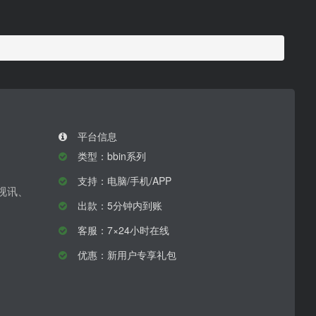
平台信息
类型：bbin系列
支持：电脑/手机/APP
视讯、
出款：5分钟内到账
客服：7×24小时在线
优惠：新用户专享礼包