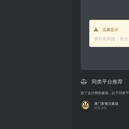
温馨提示
博彩有风险，投注
同类平台推荐
除了金沙网络赌场，以下同类平
澳门新葡京赌场
查看详情