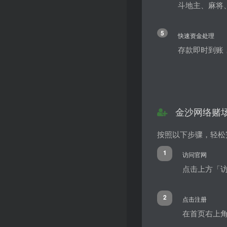
斗地主、麻将
5
快速资金处理
存款即时到账
金沙网络赌
按照以下步骤，轻松
1
访问官网
点击上方「
2
点击注册
在首页右上