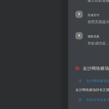
输入存款金额
5
完成支付
按照页面提
6
领取优惠
存款成功后，
金沙网络赌场
金沙网络赌场
金沙网络赌场持有正规
存款后资金多