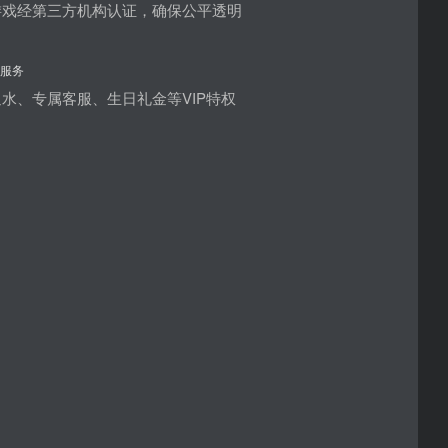
游戏经第三方机构认证，确保公平透明
属服务
水、专属客服、生日礼金等VIP特权