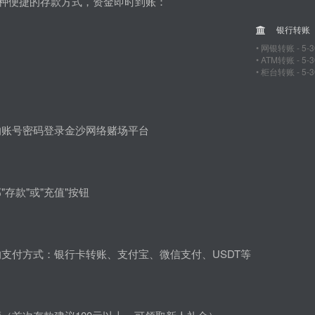
种便捷的存款方式，资金即时到账：
银行转账
• 网银转账 - 5-
• ATM转账 - 5
• 柜台转账 - 5-
的账号密码登录金沙网络赌场平台
"存款"或"充值"按钮
支付方式：银行卡转账、支付宝、微信支付、USDT等