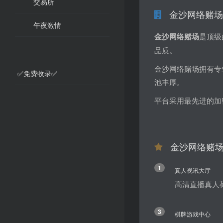
交易所
金沙网络赌场
午夜激情
金沙网络赌场
是顶级
品质。
金沙网络赌场拥有专
✅免费收录✅
池丰厚。
平台采用最先进的加
金沙网络赌
1
真人视讯大厅
高清直播真人
3
棋牌游戏中心