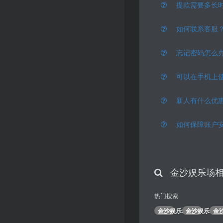
提款需要多长
如何联系客服
忘记密码怎么
可以在手机上
新人有什么优
如何保障账户
金沙娱乐场
热门搜索
金沙娱乐场官网
金沙娱乐场登
金