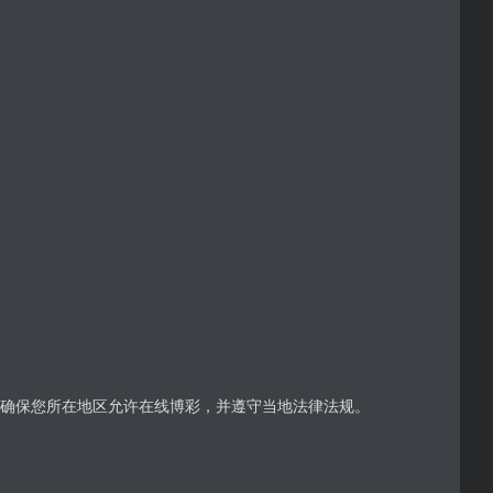
请确保您所在地区允许在线博彩，并遵守当地法律法规。