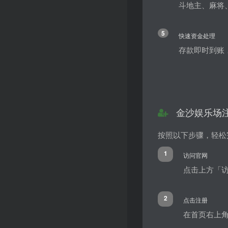
斗地主、麻将
5
快速资金处理
存款即时到账
金沙娱乐场
按照以下步骤，轻松
1
访问官网
点击上方「
2
点击注册
在首页右上