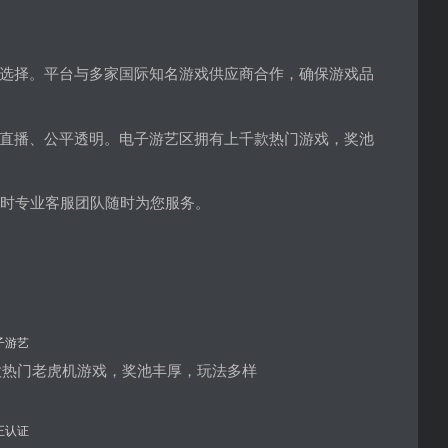
选择。平台与多家国际知名游戏供应商合作，确保游戏品
直播、公平透明。电子游艺区拥有上千款热门游戏，奖池
小时专业客服团队随时为您服务。
子游艺
款热门老虎机游戏，奖池丰厚，玩法多样
正认证