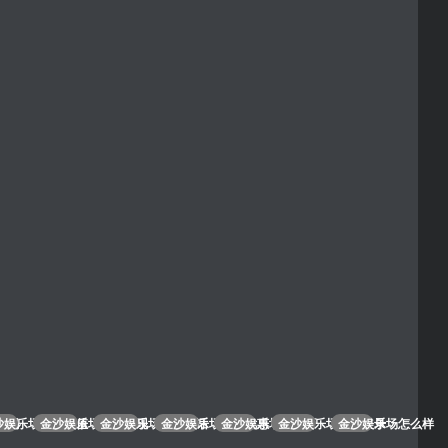
全吗
沙娱乐场怎么充值
金沙娱乐场如何提现
金沙娱乐场客服电话
金沙娱乐场新人优惠
金沙娱乐场打不开
金沙娱乐场无法登录
金沙娱乐场怎么样