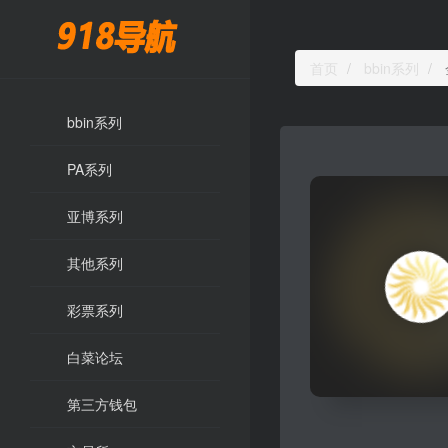
首页
bbin系列
bbin系列
PA系列
亚博系列
其他系列
彩票系列
白菜论坛
第三方钱包