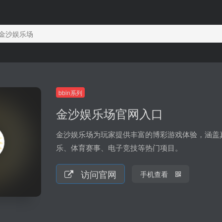
金沙娱乐场
bbin系列
金沙娱乐场官网入口
金沙娱乐场为玩家提供丰富的博彩游戏体验，涵盖
乐、体育赛事、电子竞技等热门项目。
访问官网
手机查看