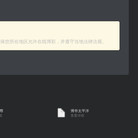
确保您所在地区允许在线博彩，并遵守当地法律法规。
尊
博华太平洋
情
查看详情