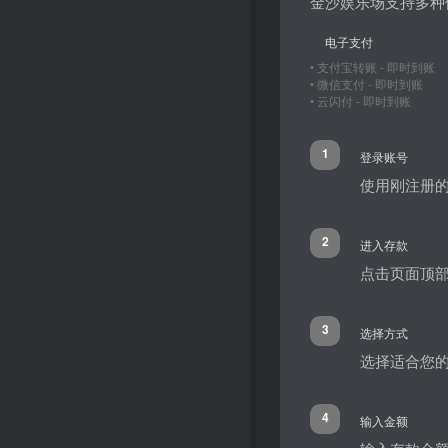
金沙娱乐场支持多种
电子支付
• 支付宝转账 - 即时到账
• 微信支付 - 即时到账
• 云闪付 - 即时到账
1
登录账号
使用刚注册
2
进入存款
点击页面顶部
3
选择方式
选择适合您的
4
输入金额