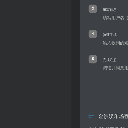
3
填写信息
填写用户名（
4
验证手机
输入收到的
5
完成注册
阅读并同意
金沙娱乐场