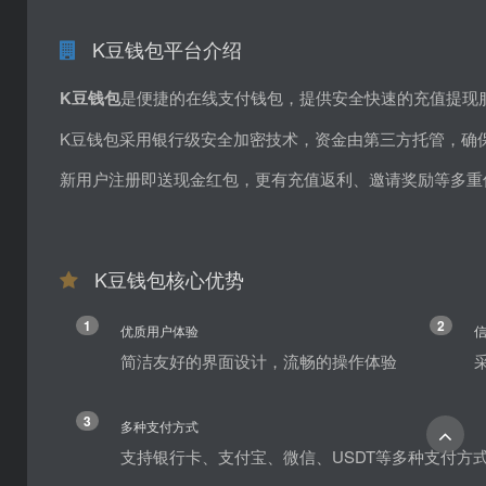
K豆钱包平台介绍
K豆钱包
是便捷的在线支付钱包，提供安全快速的充值提现服
K豆钱包采用银行级安全加密技术，资金由第三方托管，确
新用户注册即送现金红包，更有充值返利、邀请奖励等多重
K豆钱包核心优势
1
2
优质用户体验
简洁友好的界面设计，流畅的操作体验
3
多种支付方式
支持银行卡、支付宝、微信、USDT等多种支付方