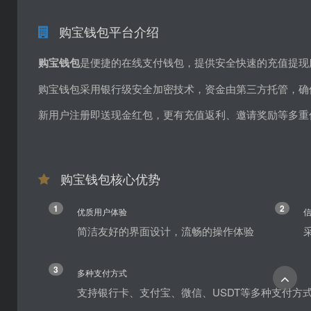
购宝钱包平台介绍
购宝钱包
是便捷的在线支付钱包，提供安全快速的充值提现
购宝钱包采用银行级安全加密技术，资金由第三方托管，确
新用户注册即送现金红包，更有充值返利、邀请奖励等多重
购宝钱包核心优势
1
2
优质用户体验
简洁友好的界面设计，流畅的操作体验
3
多种支付方式
支持银行卡、支付宝、微信、USDT等多种支付方