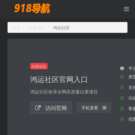
首页
白菜论坛
鸿运社区
白菜论坛
平
鸿运社区官网入口
类
支持
鸿运社区收录全网高质量白菜项目
出
访问官网
手机查看
客
优