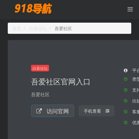
首页
白菜论坛
吾爱社区
白菜论坛
平
吾爱社区官网入口
类
支持
吾爱社区
出
访问官网
手机查看
客
优