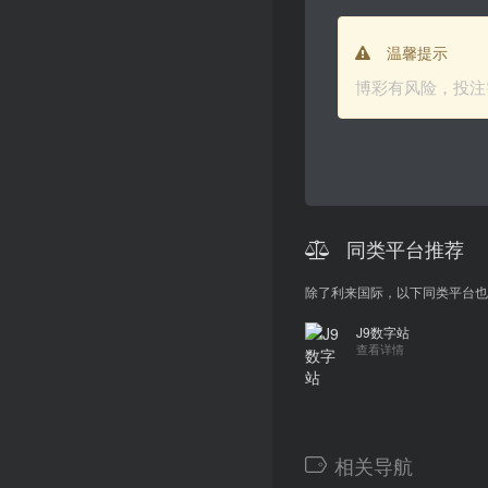
温馨提示
博彩有风险，投注
同类平台推荐
除了利来国际，以下同类平台也
J9数字站
查看详情
相关导航