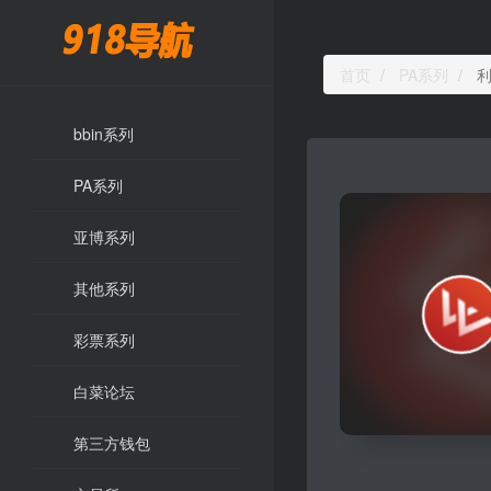
首页
PA系列
bbin系列
PA系列
亚博系列
其他系列
彩票系列
白菜论坛
第三方钱包