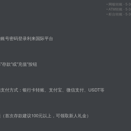
• 网银转账 - 5-
• ATM转账 - 5
• 柜台转账 - 5-
的账号密码登录利来国际平台
"存款"或"充值"按钮
支付方式：银行卡转账、支付宝、微信支付、USDT等
（首次存款建议100元以上，可领取新人礼金）