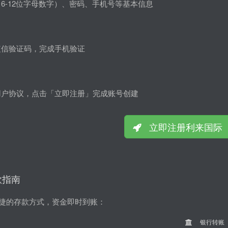
6-12位字母数字）、密码、手机号等基本信息
短信验证码，完成手机验证
用户协议，点击「立即注册」完成账号创建
立即注册利来国际
款指南
捷的存款方式，资金即时到账：
银行转账