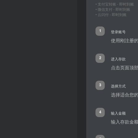
• 支付宝转账 - 即时到账
• 微信支付 - 即时到账
• 云闪付 - 即时到账
1
登录账号
使用刚注册
2
进入存款
点击页面顶部
3
选择方式
选择适合您的
4
输入金额
输入存款金额