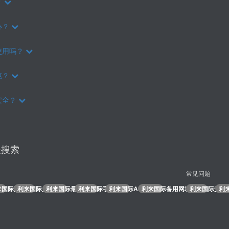
？
办？
使用吗？
惠？
安全？
关搜索
常见问题
来国际注册
利来国际入口
利来国际最新地址
利来国际手机版
利来国际APP下载
利来国际备用网址
利来国际安全
利