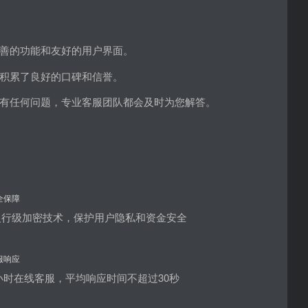
善的功能和友好的用户界面。
积累了良好的口碑和信誉。
有任何问题，专业客服团队都会及时为您解答。
全保障
银行级加密技术，保护用户隐私和资金安全
服响应
4小时在线客服，平均响应时间不超过30秒