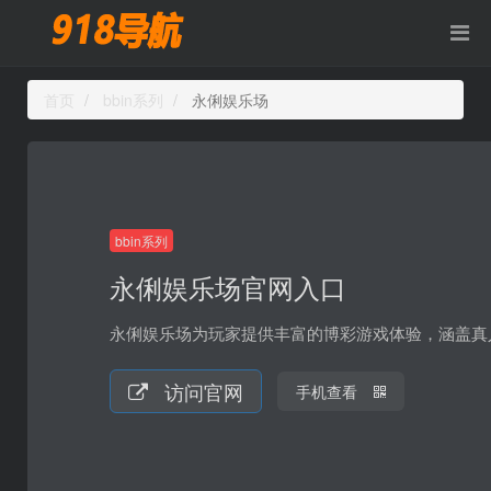
首页
bbin系列
永俐娱乐场
bbin系列
永俐娱乐场官网入口
永俐娱乐场为玩家提供丰富的博彩游戏体验，涵盖真
访问官网
手机查看