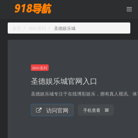
首页
bbin系列
圣德娱乐城
bbin系列
圣德娱乐城官网入口
圣德娱乐城专注于在线博彩娱乐，拥有真人视讯、体
访问官网
手机查看