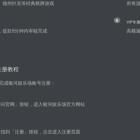
、德州扑克等经典棋牌游戏
所有
6
VIP专
，提款5分钟内审核完成
高额返
注册教程
完成银河娱乐场账号注册：
访问官网」按钮，进入银河娱乐场官方网站
角找到「注册」按钮，点击进入注册页面