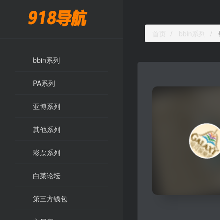
首页
bbin系列
bbin系列
PA系列
亚博系列
其他系列
彩票系列
白菜论坛
第三方钱包