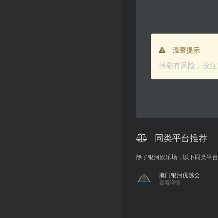
温馨提示
博彩有风险，投注
同类平台推荐
除了银河娱乐场，以下同类平台
澳门银河优越会
查看详情