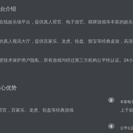
台介绍
在线娱乐场平台，提供真人荷官、电子游艺、棋牌游戏等丰富的娱乐
的真人视讯大厅，提供百家乐、龙虎、轮盘、骰宝等经典桌游，高清
密技术保护用户隐私，所有游戏均经过第三方机构公平性认证。24
核心优势
2
丰富电
荷官，百家乐、龙虎、轮盘等经典游戏
上千
4
公平公