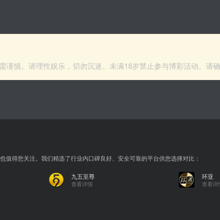
需谨慎。请理性娱乐，切勿沉迷。未满18岁禁止参与博彩活动。请
也值得您关注。我们精选了行业内口碑良好、安全可靠的平台供您选择对比：
九五至尊
环亚
查看详情
查看详