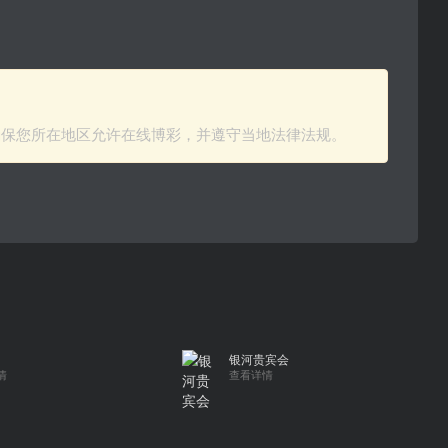
确保您所在地区允许在线博彩，并遵守当地法律法规。
银河贵宾会
情
查看详情