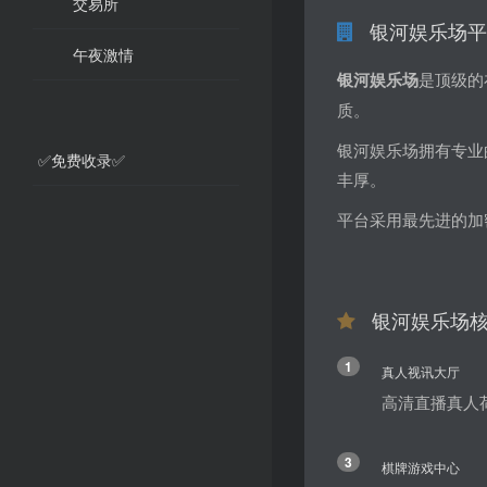
交易所
银河娱乐场平
午夜激情
银河娱乐场
是顶级的
质。
银河娱乐场拥有专业
✅免费收录✅
丰厚。
平台采用最先进的加
银河娱乐场
1
真人视讯大厅
高清直播真人
3
棋牌游戏中心