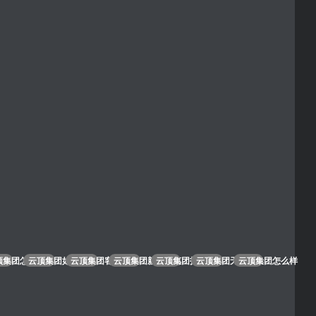
吗
顶集团怎么充值
云顶集团如何提现
云顶集团客服电话
云顶集团新人优惠
云顶集团打不开
云顶集团无法登录
云顶集团怎么样