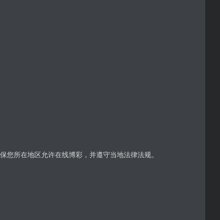
确保您所在地区允许在线博彩，并遵守当地法律法规。