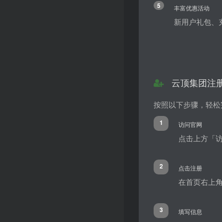
5
丰富优惠活动
新用户礼包、
云顶集团注
按照以下步骤，轻松
1
访问官网
点击上方「
2
点击注册
在首页右上
3
填写信息