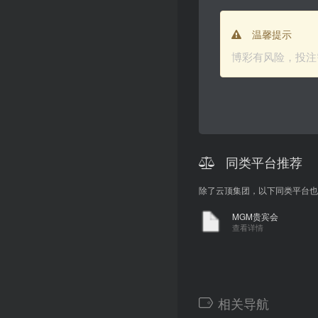
温馨提示
博彩有风险，投注
同类平台推荐
除了云顶集团，以下同类平台也
MGM贵宾会
查看详情
相关导航