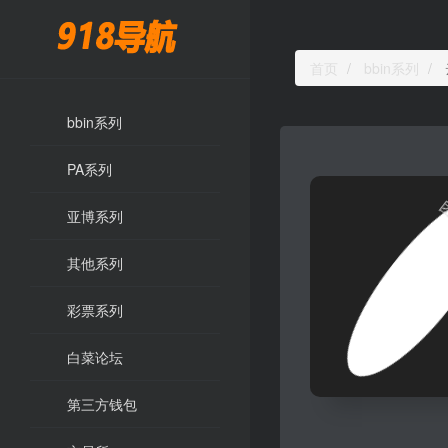
首页
bbin系列
bbin系列
PA系列
亚博系列
其他系列
彩票系列
白菜论坛
第三方钱包