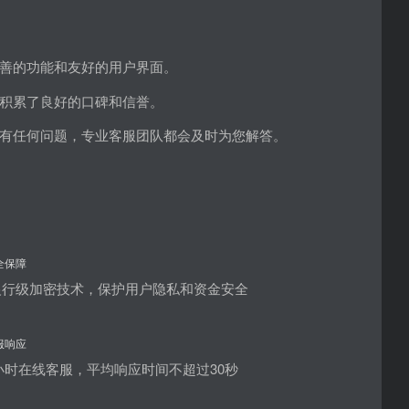
善的功能和友好的用户界面。
积累了良好的口碑和信誉。
有任何问题，专业客服团队都会及时为您解答。
全保障
银行级加密技术，保护用户隐私和资金安全
服响应
4小时在线客服，平均响应时间不超过30秒