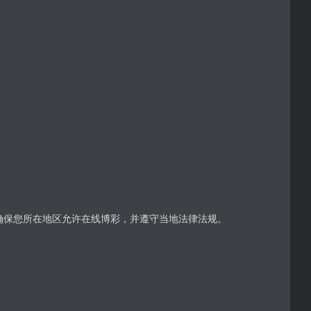
请确保您所在地区允许在线博彩，并遵守当地法律法规。