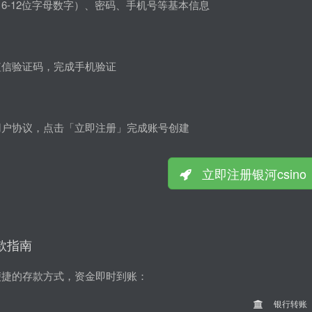
6-12位字母数字）、密码、手机号等基本信息
短信验证码，完成手机验证
用户协议，点击「立即注册」完成账号创建
立即注册银河csino
存款指南
种便捷的存款方式，资金即时到账：
银行转账