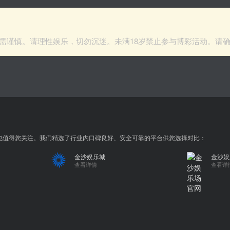
需谨慎。请理性娱乐，切勿沉迷。未满18岁禁止参与博彩活动。请
平台也值得您关注。我们精选了行业内口碑良好、安全可靠的平台供您选择对比：
金沙娱乐城
金沙娱
查看详情
查看详