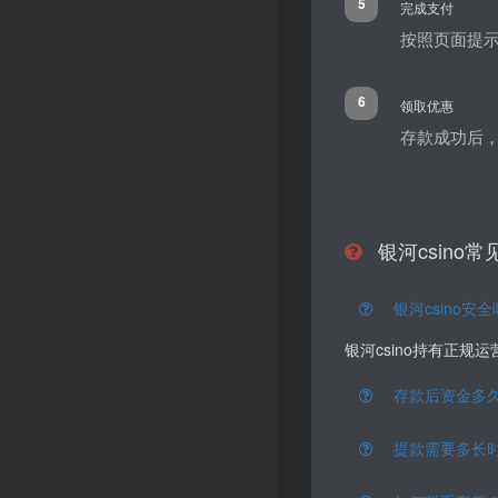
5
完成支付
按照页面提
6
领取优惠
存款成功后，
银河csino
银河csino安
银河csino持有正
存款后资金多
提款需要多长