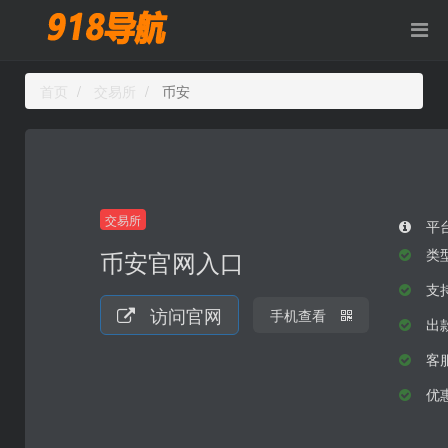
首页
交易所
币安
交易所
平
币安官网入口
类
支持
访问官网
手机查看
出
客
优