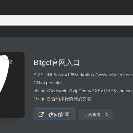
Bitget官网入口
SIZE,URL&size=128&url=https://www.bitget.site/zh
CN/expressly?
channelCode=aigu&vipCode=RXFV1L4E&languag
",bitget是合约排行前列的交易...
访问官网
手机查看