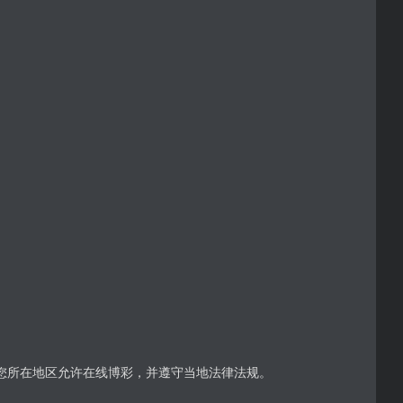
确保您所在地区允许在线博彩，并遵守当地法律法规。