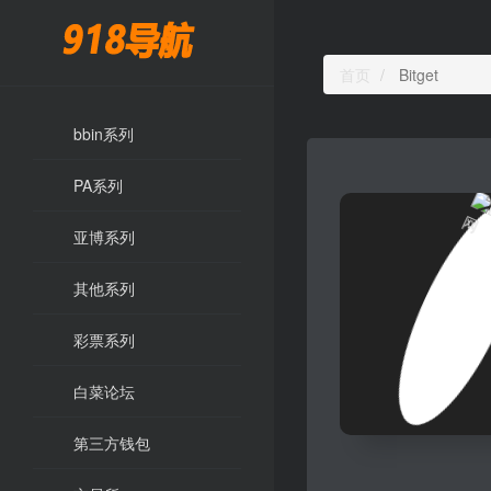
首页
Bitget
bbin系列
PA系列
亚博系列
其他系列
彩票系列
白菜论坛
第三方钱包