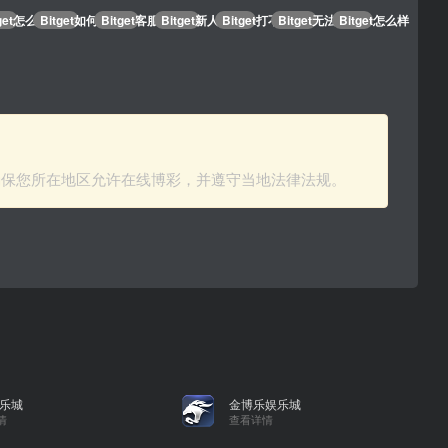
tget怎么充值
Bitget如何提现
Bitget客服电话
Bitget新人优惠
Bitget打不开
Bitget无法登录
Bitget怎么样
确保您所在地区允许在线博彩，并遵守当地法律法规。
乐城
金博乐娱乐城
情
查看详情