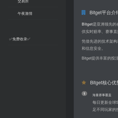
交易所
Bitget平台介
午夜激情
Bitget
是亚洲领先的
供实时赔率、赛事直
✅免费收录✅
凭借先进的技术架构
和信息安全。
Bitget提供丰
Bitget核心
1
海量赛事覆盖
每日更新全球5
足不同玩家的