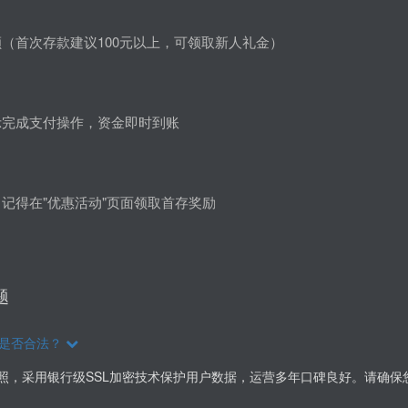
（首次存款建议100元以上，可领取新人礼金）
示完成支付操作，资金即时到账
记得在"优惠活动"页面领取首存奖励
题
吗？是否合法？
运营牌照，采用银行级SSL加密技术保护用户数据，运营多年口碑良好。请