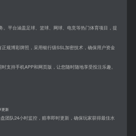
务。平台涵盖足球、篮球、网球、电竞等热门体育项目，提
持有正规博彩牌照，采用银行级SSL加密技术，确保用户资金
。同时支持手机APP和网页版，让您随时随地享受投注乐趣。
率更新
操盘团队24小时监控，赔率即时更新，确保玩家获得最佳水