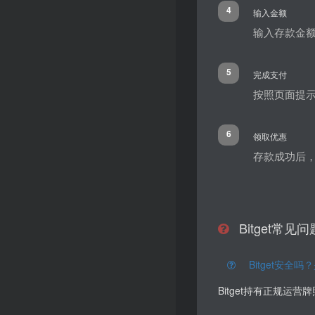
4
输入金额
输入存款金额
5
完成支付
按照页面提
6
领取优惠
存款成功后，
Bitget常见问
Bitget安全
Bitget持有正规