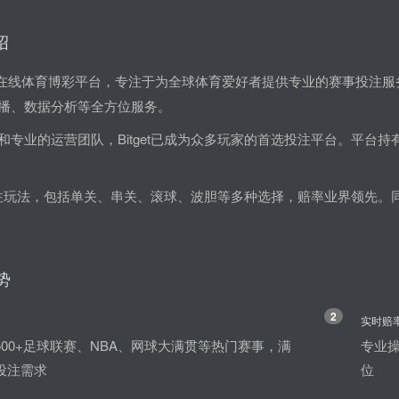
绍
在线体育博彩平台，专注于为全球体育爱好者提供专业的赛事投注服
播、数据分析等全方位服务。
和专业的运营团队，Bitget已成为众多玩家的首选投注平台。平台
富的投注玩法，包括单关、串关、滚球、波胆等多种选择，赔率业界领先
优势
2
实时赔
00+足球联赛、NBA、网球大满贯等热门赛事，满
专业
投注需求
位