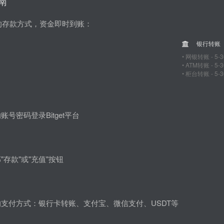
指南
便捷的存款方式，资金即时到账：
银行转账
• 网银转账 - 5-
• ATM转账 - 5
• 柜台转账 - 5-
号密码登录Bitget平台
"存款"或"充值"按钮
支付方式：银行卡转账、支付宝、微信支付、USDT等