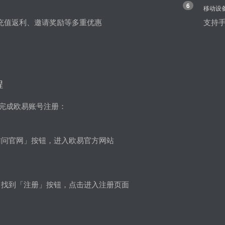
6
移动设
充值返利、邀请奖励等多重优惠
支持手
程
完成欧易账号注册：
访问官网」按钮，进入欧易官方网站
角找到「注册」按钮，点击进入注册页面