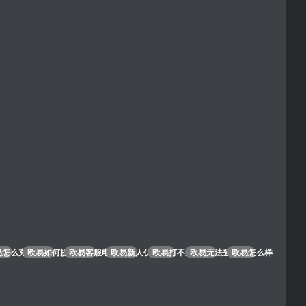
易怎么充值
欧易如何提现
欧易客服电话
欧易新人优惠
欧易打不开
欧易无法登录
欧易怎么样