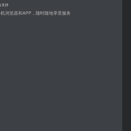
备支持
机浏览器和APP，随时随地享受服务