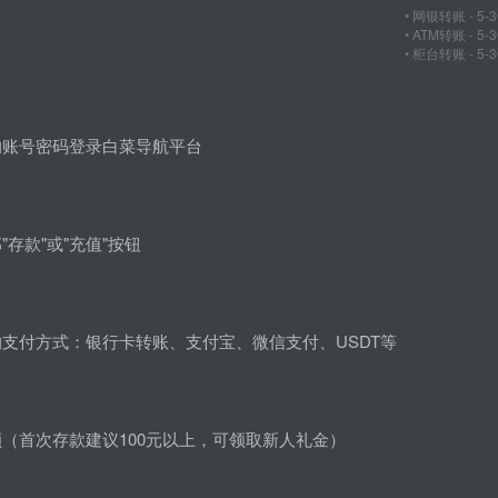
• 网银转账 - 5-
• ATM转账 - 5
• 柜台转账 - 5-
的账号密码登录白菜导航平台
"存款"或"充值"按钮
支付方式：银行卡转账、支付宝、微信支付、USDT等
（首次存款建议100元以上，可领取新人礼金）