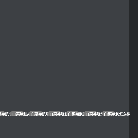
吗
菜导航怎么充值
白菜导航如何提现
白菜导航客服电话
白菜导航新人优惠
白菜导航打不开
白菜导航无法登录
白菜导航怎么样