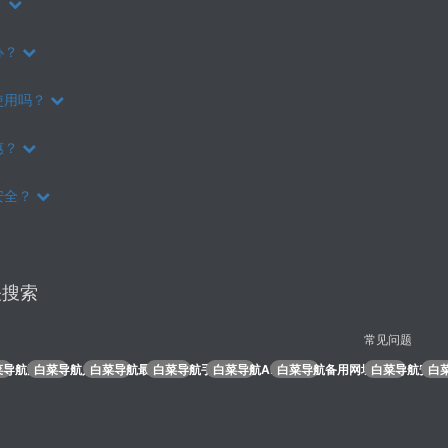
？
办？
使用吗？
惠？
安全？
关搜索
常见问题
菜导航注册
白菜导航入口
白菜导航最新地址
白菜导航手机版
白菜导航APP下载
白菜导航备用网址
白菜导航安全
白