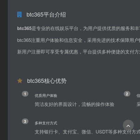
btc365平台介绍
btc365
是专业的在线娱乐平台，为用户提供优质的服务和丰
btc365注重用户体验和信息安全，采用先进的技术保障
新用户注册即可享受专属优惠，平台提供多种便捷的支付方
btc365核心优势
1
2
优质用户体验
简洁友好的界面设计，流畅的操作体验
3
多种支付方式
支持银行卡、支付宝、微信、USDT等多种支付方