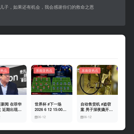
儿子，如果还有机会，我会感谢你们的救命之恩
亚热点
东南亚热点
东南亚热点
新闻 在菲华
世界杯 #下一场
自动售货机 #盗窃
 近期出现假
2026 6 12 15:00整
案 男子深夜撬开自
民局执法人员
加拿大与波黑的较
动售货机，2000比
2
06-12
06-12
敲诈案件，已
量 究竟胜利的天平
索硬币被一扫而空
人举报中招
会倾向哪一方，是
加拿大借助主场优