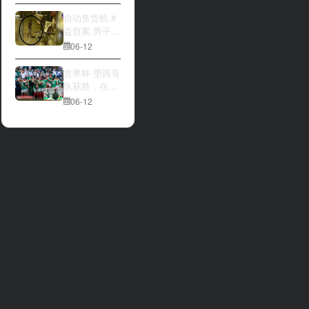
大与波黑的较
量 究竟胜利的
自动售货机 #
天平会倾向哪
盗窃案 男子深
一方，是加拿
夜撬开自动售
06-12
大借助主场优
货机，2000比
势笑到最后，
索硬币被一扫
世界杯 墨西哥
还是波黑上演
而空
队获胜，在首
逆袭好戏？让
场比赛中击败
06-12
我们拭目以
南非队⚽️
待。兄弟们看
好哪一边