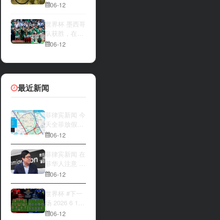
一方，是加拿
夜撬开自动售
06-12
大借助主场优
货机，2000比
势笑到最后，
索硬币被一扫
世界杯 墨西哥
还是波黑上演
而空
队获胜，在首
逆袭好戏？让
场比赛中击败
06-12
我们拭目以
南非队⚽️
待。兄弟们看
好哪一边
最近新闻
菲律宾新闻 今
天全菲放假‼️
马尼拉多地封
06-12
路
菲律宾新闻 在
菲华人注意 近
期出现假冒移
06-12
民局执法人员
上门敲诈案
世界杯 #下一
件，已有多人
场 2026 6 12
举报中招
15:00整 加拿
06-12