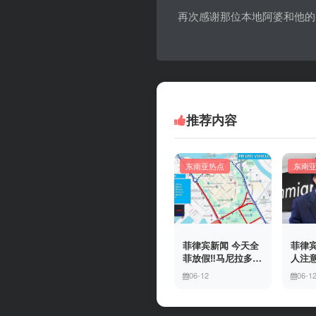
再次感谢那位本地阿婆和他的
推荐内容
东南亚热点
东南
菲律宾新闻 今天全
菲律宾
菲放假‼️马尼拉多地
人注意
封路
冒移
06-12
06-1
上门
有多