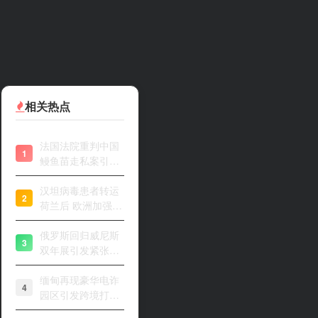
的园区也进去过好几个。
相关热点
法国法院重判中国
1
鳗鱼苗走私案引关
注
汉坦病毒患者转运
2
荷兰后 欧洲加强风
险评估
俄罗斯回归威尼斯
3
双年展引发紧张开
幕
缅甸再现豪华电诈
4
园区引发跨境打击
关注