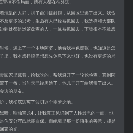
彻底管控不住局面，所有人都在往外逃。
着混乱的人群，拼了命冲破封锁，从园区里逃了出来。我贪
不及更多的思考，生后有人已经被抓回去，我选择和大部队
边到处都是巡逻盘查的人，一旦被抓回去，下场根本不敢想
时候，遇上了一个本地阿婆，他看我神色慌张，也知道是怎
子里，我本想挣脱但想想先休息下来也好，也没有更坏的局
带回家里藏着，给我吃的，帮我避开了一轮轮检查，直到阿
流了一番，当时天已经黑透了，他儿子开车给我带了出来。
金边的朋友。
护，我彻底逃离了波贝这个噩梦之地。
黑暗，唯独宝龙4，让我真正见识到了人性最恶的一面。也
是你安分守己就能自保。而绝境里那一份陌生的善意，却是
回家的光。