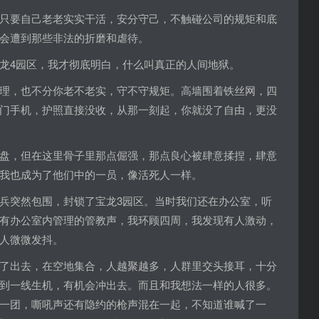
只要自己老老实实干活，安分守己，不触碰公司的规矩和底
会遭到那些非法的折磨和虐待。
龙4园区，我才彻底明白，什么叫真正的人间地狱。
理，也不分你老不老实，守不守规矩。高墙围着铁丝网，四
门手机，护照直接没收，从那一刻起，你就没了自由，更没
盘，但在这里骨子里那点倔强，那点良心被肆意揉捏，肆意
我也成为了他们中的一员，像活死人一样。
兵突然包围，封锁了宝龙3园区。当时我们还在办公室，听
有办公室内管理的管教声，我环顾四周，我发现有人激动，
人微微发抖。
了出去，在空地集合，人越聚越多，人群里交头接耳，十分
到一线生机，有机会冲出去。而且和我想法一样的人很多。
一团，嘶吼声还有隐约的枪声混在一起，不知道谁喊了一