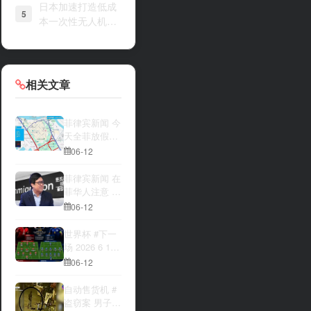
日本加速打造低成
5
本一次性无人机战
力
相关文章
菲律宾新闻 今
天全菲放假‼️
马尼拉多地封
06-12
路
菲律宾新闻 在
菲华人注意 近
期出现假冒移
06-12
民局执法人员
上门敲诈案
世界杯 #下一
件，已有多人
场 2026 6 12
举报中招
15:00整 加拿
06-12
大与波黑的较
量 究竟胜利的
自动售货机 #
天平会倾向哪
盗窃案 男子深