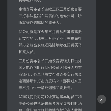
柬埔寨贡布省长连续三四五月份发言要
严打非法盘踞在其省内的电诈公司，听
听就好作秀喊话的成分大。
我公司就是在今年三月份从西港撤离搬
到贡布的，现在五月份了不仅在贡布打
野办公相当安稳还陆陆续续在招兵买马
扩充人员。
三月份贡布省长开始发言要强力打击外
国人电诈的时候我们公司大部分人都有
点慌张，心里想着贡布难道要实行像金
边西港那种打击力度吗？！那搬过来贡
布不是白忙一场死翘翘又要搬走。
然而我们公司花钱让柬埔寨本地员工和
中介公司包括房东向各方发展去打听消
息，我们租房打野的地方都没有人收到