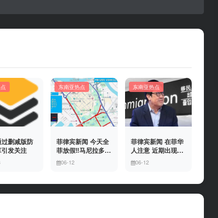
热点
东南亚热点
东南亚热点
通过删减版防
菲律宾新闻 今天全
菲律宾新闻 在菲华
算引发关注
菲放假‼️马尼拉多地
人注意 近期出现假
封路
冒移民局执法人员
3
06-12
06-12
上门敲诈案件，已
有多人举报中招