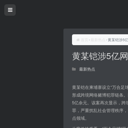
首页
最新热点
黄某铠涉5
黄某铠涉5亿
最新热点
黄某铠在柬埔寨设立“万合足
形成跨境网络赌博犯罪链条。
5亿余元。该案再次显示，跨
罪，严重扰乱社会管理秩序，
点领域。