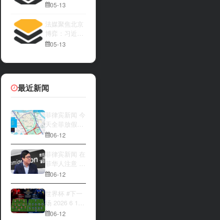
亚内阁将讨论
05-13
法媒聚焦北京
博弈：习近平
与特朗普隔空
05-13
较量
最近新闻
菲律宾新闻 今
天全菲放假‼️
马尼拉多地封
06-12
路
菲律宾新闻 在
菲华人注意 近
期出现假冒移
06-12
民局执法人员
上门敲诈案
世界杯 #下一
件，已有多人
场 2026 6 12
举报中招
15:00整 加拿
06-12