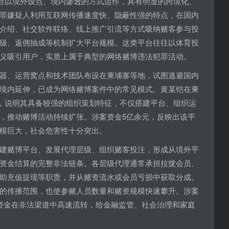
平台以境外设点、境内渗透的方式运作，具有明显的跨境化、
罪嫌疑人利用互联网传播速度快、隐蔽性强的特点，在国内
介绍、社交软件联络、线上推广引流等方式吸纳赌客参与投
级、返佣抽成等机制扩大平台规模。这类平台往往以体育投
义吸引用户，实质上属于典型的网络赌博违法犯罪活动。
器、运营窝点和技术团队布设在柬埔寨等地，试图逃避国内
境内延伸，已成为网络赌博案件中的常见模式。黄某铠在柬
台，说明其具备较强的组织策划特征，不仅搭建平台、组织运
，推动赌博活动持续扩张。涉案资金5亿余元，反映出该平
模巨大，社会危害性十分突出。
建赌博平台、发展代理层级、组织赌客投注，形成从境外平
资金结算的完整非法链条。各层级代理通常承担拉拢会员、
助充值提现等职责，并从赌资流水或会员亏损中获取分成。
的传播范围，也使参赌人员数量和赌资规模快速攀升。涉案
资金在非法渠道中高速流转，给金融监管、社会治理和家庭