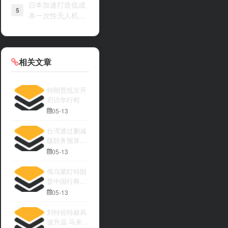
日本加速打造低成
5
本一次性无人机战
力
相关文章
特朗普抵京开
启访华行程
05-13
台湾通过删减
版防务预算引
发关注
05-13
俄乌紧盯特朗
普中国行释放
何种信号
05-13
刘特佐特赦风
波升温 马来西