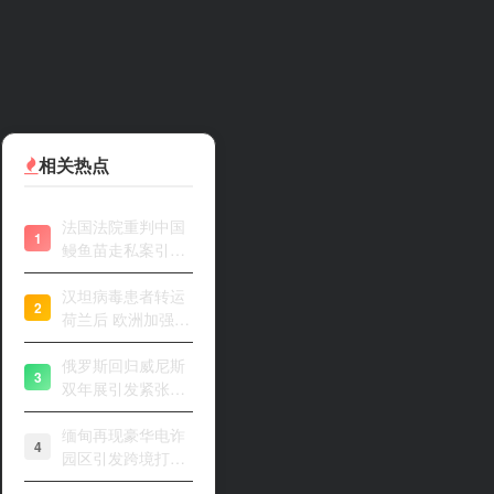
相关热点
法国法院重判中国
1
鳗鱼苗走私案引关
注
汉坦病毒患者转运
2
荷兰后 欧洲加强风
险评估
俄罗斯回归威尼斯
3
双年展引发紧张开
幕
缅甸再现豪华电诈
4
园区引发跨境打击
关注