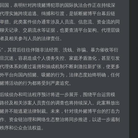
回国，表明针对跨境赌博犯罪的国际执法合作正在持续深
代理实施跨境追逃、缉捕和引渡，是斩断赌博平台幕后链
举措。此类案件侦办通常涉及人员流、信息流、资金流的同
聊天记录、交易流水等证据，也要查清平台架构、代理层级
者及相关参与人员的法律责任。
乐”，其背后往往伴随非法经营、洗钱、诈骗、暴力催收等衍
旦沉迷，容易造成个人债务失控、家庭矛盾激化，甚至引发
代理体系则通过返佣和抽成机制不断刺激拉新扩张，使更多
外平台向国内招赌、吸赌的行为，法律态度始终明确，任何
赌博活动的行为都将受到严肃追究。
后续侦办和司法程序预计将进一步展开，围绕平台运营模
路径及相关涉案人员责任的调查也将持续深入。此案释放出
赌并不能逃避法律制裁。未来，针对境外赌博平台的打击力
作、资金链治理和网络生态整治将同步推进，以进一步遏制
秩序和公众合法权益。