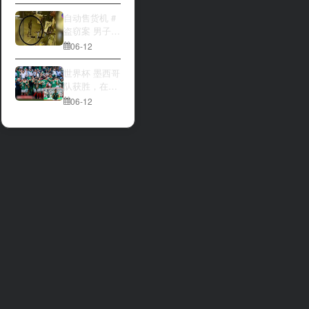
大与波黑的较
量 究竟胜利的
自动售货机 #
天平会倾向哪
盗窃案 男子深
一方，是加拿
夜撬开自动售
06-12
大借助主场优
货机，2000比
势笑到最后，
索硬币被一扫
世界杯 墨西哥
还是波黑上演
而空
队获胜，在首
逆袭好戏？让
场比赛中击败
06-12
我们拭目以
南非队⚽️
待。兄弟们看
好哪一边