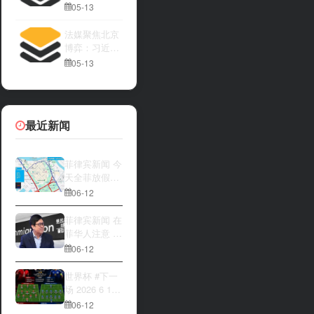
亚内阁将讨论
05-13
法媒聚焦北京
博弈：习近平
与特朗普隔空
05-13
较量
最近新闻
菲律宾新闻 今
天全菲放假‼️
马尼拉多地封
06-12
路
菲律宾新闻 在
菲华人注意 近
期出现假冒移
06-12
民局执法人员
上门敲诈案
世界杯 #下一
件，已有多人
场 2026 6 12
举报中招
15:00整 加拿
06-12