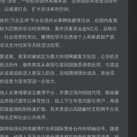
理化”演变，一些犯罪团伙将服务器、运营团队和资金流转环
，以规避打击、扩大非法牟利空间。
依托“万合足球”平台在境外从事网络赌博活动，在国内发展
较为完整的非法经营网络。案件涉案资金超5亿元，反映出
，社会危害性突出。赌博犯罪不仅诱发个人和家庭财产损
非法支付结算等关联违法犯罪。
要进展。黄某铠被锁定为重大跨境网赌案主犯后，公安机关
执法协作，最终将其从泰国引渡回国接受调查处理。引渡这
从追逃追赃进入更深入阶段，后续围绕团伙成员、资金流
的追查力度有望进一步加大。
他人在柬埔寨设立赌博平台，并通过境内招揽代理、吸收赌
这类模式通常以体育投注、线上下注等形式吸引用户，再借
层级返佣机制快速扩散。其本质是以高隐蔽性互联网平台实
络生态和社会公共秩序。
国持续强化跨境赌博打击和国际警务合作的明确信号。随着
营者、代理人员及非法资金通道都可能面临更严厉清查。对