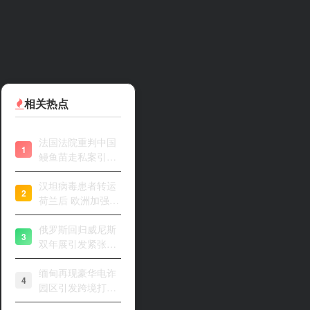
相关热点
法国法院重判中国
1
鳗鱼苗走私案引关
注
汉坦病毒患者转运
2
荷兰后 欧洲加强风
险评估
俄罗斯回归威尼斯
3
双年展引发紧张开
幕
缅甸再现豪华电诈
4
园区引发跨境打击
关注