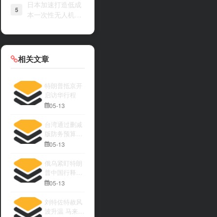
日本加速打造低成
5
本一次性无人机战
力
相关文章
特朗普抵京开
启访华行程
05-13
台湾通过删减
版防务预算引
发关注
05-13
俄乌紧盯特朗
普中国行释放
何种信号
05-13
刘特佐特赦风
波升温 马来西