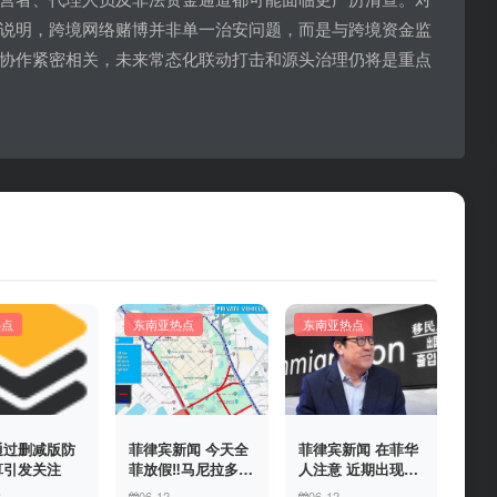
说明，跨境网络赌博并非单一治安问题，而是与跨境资金监
协作紧密相关，未来常态化联动打击和源头治理仍将是重点
热点
东南亚热点
东南亚热点
通过删减版防
菲律宾新闻 今天全
菲律宾新闻 在菲华
算引发关注
菲放假‼️马尼拉多地
人注意 近期出现假
封路
冒移民局执法人员
3
06-12
06-12